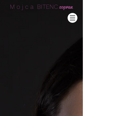
M o j c a BITENC
sopran