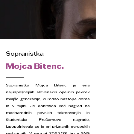
Sopranistka
Mojca Bitenc.
Sopranistka Mojca Bitenc je ena
najuspešnejših slovenskih opernih pevcev
mlajše generacije, ki redno nastopa doma
in v tujini. Je dobitnica več nagrad na
mednarodnih pevskih tekmovanjih in
študentske Prešernove nagrade,
izpopolnjevala se je pri priznanih evropskih
pedagogih. V sezoni 2025/26 bo v SNG