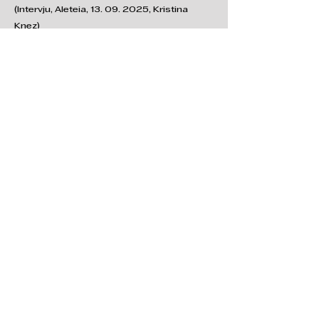
(Intervju, Aleteia,
13. 09. 2025
, Kristina
Knez)
Več