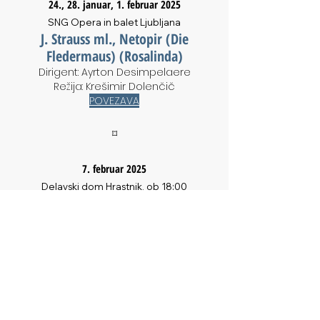
24., 28. januar, 1. februar 2025
SNG Opera in balet Ljubljana
J. Strauss ml., Netopir (Die
Fledermaus) (Rosalinda)
Dirigent: Ayrton Desimpelaere
Režija: Krešimir Dolenčič
POVEZAVA
⌑
7. februar 2025
Delavski dom Hrastnik, ob 18:00
Koncert ob slovenskem kulturnem
prazniku
Mojca Bitenc, sopran
Domen Križaj, bariton
Simon Dvoršak, klavir
POVEZAVA
⌑