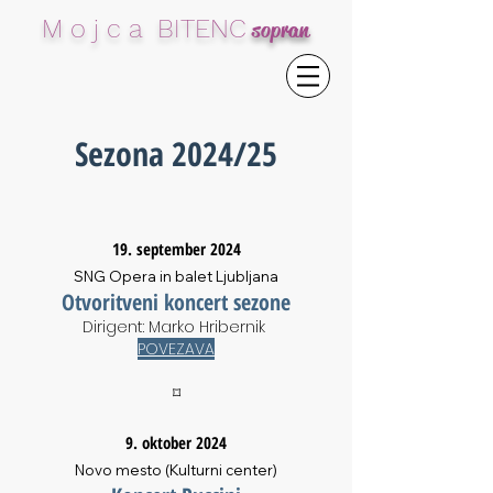
M o j c a BITENC
sopran
Sezona 2024/25
19. september 2024
SNG Opera in balet Ljubljana
Otvoritveni koncert sezone
Dirigent: Marko Hribernik
POVEZAVA
⌑
9. oktober 2024
Novo mesto (Kulturni center)