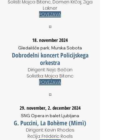
Solisti: Mojca Bitenc, Domen Križaj, Žiga
Lakner
POVEZAVA
⌑
18. november 2024
Gledališče park, Murska Sobota
Dobrodelni koncert Policijskega
orkestra
Dirigent: Nejc Bečan
Solistka: Mojca Bitenc
POVEZAVA
⌑
29. november, 2. december 2024
SNG Opera in balet Ljubljana
G. Puccini, La Bohème (Mimì)
Dirigent: Kevin Rhodes
Režija: Frédéric Roels