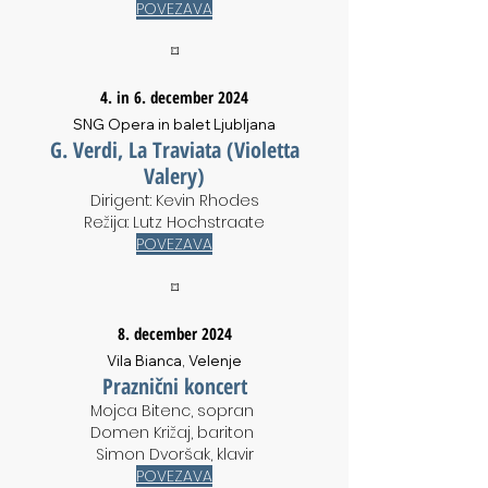
POVEZAVA
⌑
4. in 6. december 2024
SNG Opera in balet Ljubljana
G. Verdi, La Traviata (Violetta
Valery)
Dirigent: Kevin Rhodes
Režija: Lutz Hochstraate
POVEZAVA
⌑
8. december 2024
Vila Bianca, Velenje
Praznični koncert
Mojca Bitenc, sopran
Domen Kri
žaj, bariton
Simon Dvoršak, klavir
POVEZAVA